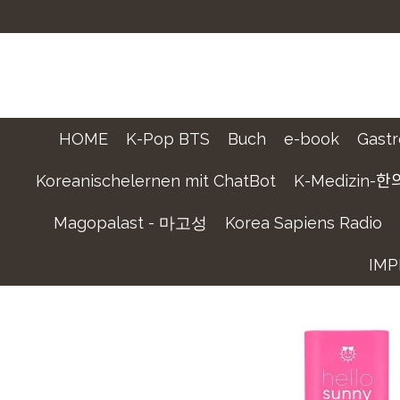
Zum
Hauptinhalt
springen
HOME
K-Pop BTS
Buch
e-book
Gastr
Koreanischelernen mit ChatBot
K-Medizin-한의
Magopalast - 마고성
Korea Sapiens Radio
IM