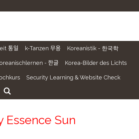
t 통일
k-Tanzen 무용
Koreanistik - 한국학
oreanischlernen - 한글
Korea-Bilder des Lichts
ochkurs
Security Learning & Website Check
y Essence Sun