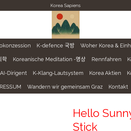
Korea Sapiens
okonzession
K-defence 국방
Woher Korea & Einhei
학
Koreanische Meditation -명상
Rennfahren
K
AI-Dirigent
K‑Klang‑Lautsystem
Korea Aktien
K
PRESSUM
Wandern wir gemeinsam Graz
Kontakt
Hello Sunn
Stick