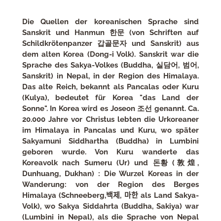
Die Quellen der koreanischen Sprache sind
Sanskrit und Hanmun 한문 (von Schriften auf
Schildkrötenpanzer 갑골문자 und Sanskrit) aus
dem alten Korea (Dong-i Volk). Sanskrit war die
Sprache des Sakya-Volkes (Buddha, 실담어, 범어,
Sanskrit)
in Nepal, in der Region des Himalaya.
Das alte Reich, bekannt als Pancalas oder Kuru
(Kulya), bedeutet für Korea "das Land der
Sonne". In Korea wird es Joseon 조선 genannt. Ca.
20.000 Jahre vor Christus lebten die Urkoreaner
im Himalaya in Pancalas und Kuru, wo später
Sakyamuni Siddhartha (Buddha) in Lumbini
geboren wurde. Von Kuru wanderte das
Koreavolk nach Sumeru (Ur) und 돈황 (敦煌,
Dunhuang, Dukhan) :
Die Wurzel Koreas in der
Wanderung: von der Region des Berges
Himalaya (Schneeberg,
백제, 마한 als Land Sakya-
Volk
), wo Sakya Siddahrta (Buddha, Sakiya) war
(Lumbini in Nepal), als die Sprache von Nepal