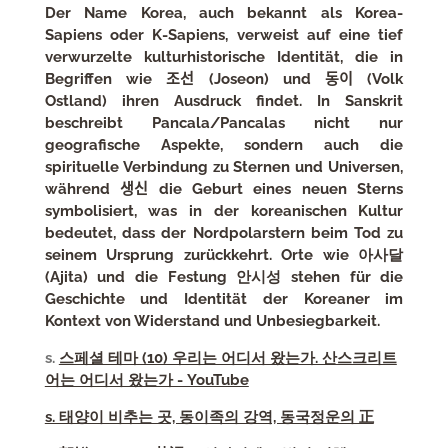
Der Name Korea, auch bekannt als Korea-
Sapiens oder K-Sapiens, verweist auf eine tief
verwurzelte kulturhistorische Identität, die in
Begriffen wie 조선 (Joseon) und 동이 (Volk
Ostland) ihren Ausdruck findet. In Sanskrit
beschreibt Pancala/Pancalas nicht nur
geografische Aspekte, sondern auch die
spirituelle Verbindung zu Sternen und Universen,
während 생신 die Geburt eines neuen Sterns
symbolisiert, was in der koreanischen Kultur
bedeutet, dass der Nordpolarstern beim Tod zu
seinem Ursprung zurückkehrt. Orte wie 아사달
(Ajita) und die Festung 안시성 stehen für die
Geschichte und Identität der Koreaner im
Kontext von Widerstand und Unbesiegbarkeit.
s.
스페셜 테마 (10) 우리는 어디서 왔는가. 산스크리트
어는 어디서 왔는가 - YouTube
s. 태양이 비추는 곳, 동이족의 강역, 동국정운의 正