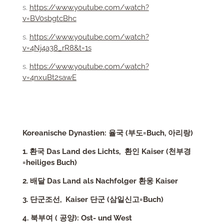
s.
https://www.youtube.com/watch?
v=BV0sbgtcBhc
s.
https://www.youtube.com/watch?
v=4Nj4a38_rR8&t=1s
s.
https://www.youtube.com/watch?
v=4nxuBt2sawE
Koreanische Dynastien: 율국 (부도=Buch, 아리랑)
1. 환국 Das Land des Lichts, 환인 Kaiser (천부경
=heiliges Buch)
2. 배달 Das Land als Nachfolger 환웅 Kaiser
3. 단군조선, Kaiser 단군 (삼일신고=Buch)
4. 북부여 ( 공양): Ost- und West