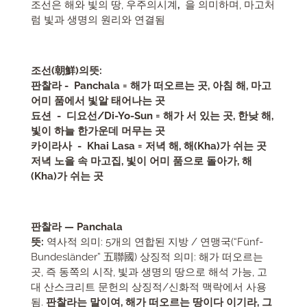
조선은 해와 빛의 땅, 우주의시계
,
을 의미하며, 마고처
럼 빛과 생명의 원리와 연결됨
조선(朝鮮)의뜻:
판찰라 - Panchala = 해가 떠오르는 곳, 아침 해, 마고
어미 품에서 빛알 태어나는 곳
됴션 -
디요선/Di-Yo-Sun = 해가 서 있는 곳, 한낮 해,
빛이 하늘 한가운데 머무는 곳
카이라사 - Khai Lasa = 저녁 해, 해(Kha)가 쉬는 곳
저녁 노을 속 마고집, 빛이 어미 품으로 돌아가, 해
(Kha)가 쉬는 곳
판찰라 — Panchala
뜻:
역사적 의미: 5개의 연합된 지방 / 연맹국(“Fünf-
Bundesländer” 五聯國) 상징적 의미: 해가 떠오르는
곳, 즉 동쪽의 시작, 빛과 생명의 땅으로 해석 가능, 고
대 산스크리트 문헌의 상징적/신화적 맥락에서 사용
됨.
판찰라는 말이여, 해가 떠오르는 땅이다 이기라, 그