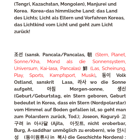
(Tengri, Kazachstan, Mongolen), Manjurei und
Korea. Korea=das himmlische Land: das Land
des Lichts; Licht als Eltern und Vorfahren Koreas,
das Lichtkind vom Licht und geht zum Licht
zurück!
조선 (sansk. Pancala/Pancalas,
朝
(Stern, Planet,
Sonne/Kha, Mond als die Sonnensystem,
Universum, Kai-lasa, Pancalas)
鮮
(Las, Scheinung,
Play, Sports, Kampfsport, Musik)
, 동이 Volk
Ostland,
sanskrit Lasa, 라사 wo die Sonne
aufgeht, 아침 Morgen-sonne, 생신
(Geburt/Geburtstag, ein Stern geboren, Geburt
bedeutet in Korea, dass ein Stern (Nordpolarstar)
vom Himmel auf Boden gefallen ist, so geht man
zum Polarstern zurück, Tod.); Joseon, Koguryö 고
구려 in 아사달 (Ajita, 아짓트, nicht eroberbar,
Burg, A-saddhar unmöglich zu erobern), wie 안시
성 (동이원류사 in 북사 die Geschichte Nordens) :