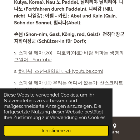
Kulya, Korea), Nau 노 Paddel, 닐리리야 닐리리야 니
나노 (Fortfahren durch Paddeln), 니리강 (Nili,
nicht 나일강); 아벨 - 카인 : Abel und Kain (Quin,
Sohn der Sonne), 별라다(Abel);
손님 (Shon-nim, Gast, König, red, Geist) 천하대장군
지하여장군 (Schützer-in für Dorf);
s. 스페셜 테마 (20) - 여호와(야호) 바람 허파는 생명의
근원처 - YouTube
s.
하나님, 조선-태양의 나라 (youtube.com)
s.
스페셜 테마 (10) 우리는 어디서 왔는가. 산스크리트
어는 어디서 왔는가 - YouTube
Diese Website verwendet Cookies, um Ihr
Nutzererlebnis zu verbessern und
maßgeschneiderte Anzeigen anzuzeigen. Die
fortgesetzte Nutzung dieser Website bestätigt
Korea = Das himmlische Land des
Ihre Zustimmung zur Verwendung von Cookies.
Vaters Hanunim
하느님
한국 = 하늘의
자손
Ich stimme zu
E-Mail
Telefon
Karte