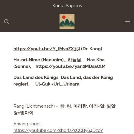
Korea Sapiens
Zum
Hauptinhalt
springen
https://youtu.be/Y_lMvoZX35I
(Dr. Kang)
Ha-nri-Nime (Hanunim),,,
하늘님
Ha= Kha
(Sonne), https://youtu.be/yan2MDsaOlM
Das Land des Königs: Das Land, das der König
regiert.
Ul-Guk =Uri,,,,Urinara
Rang (Lichtmensch) - 랑, 랑,
아리랑,
아리=알, 빛알,
랑=빛
아
이
Arirang song :
https://youtube.com/shorts/sCCBy64DzoY