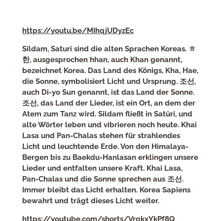
https://youtu.be/MIhqjUDyzEc
Sildam, Saturi sind die alten Sprachen Koreas. ㅎ
한, ausgesprochen hhan, auch Khan genannt,
bezeichnet Korea. Das Land des Königs, Kha, Hae,
die Sonne, symbolisiert Licht und Ursprung. 조선,
auch Di-yo Sun genannt, ist das Land der Sonne.
조선, das Land der Lieder, ist ein Ort, an dem der
Atem zum Tanz wird. Sildam fließt in Satŭri, und
alte Wörter leben und vibrieren noch heute. Khai
Lasa und Pan-Chalas stehen für strahlendes
Licht und leuchtende Erde. Von den Himalaya-
Bergen bis zu Baekdu-Hanlasan erklingen unsere
Lieder und entfalten unsere Kraft. Khai Lasa,
Pan-Chalas und die Sonne sprechen aus 조선.
Immer bleibt das Licht erhalten. Korea Sapiens
bewahrt und trägt dieses Licht weiter.
https://youtube.com/shorts/VrgkxYkPf8Q