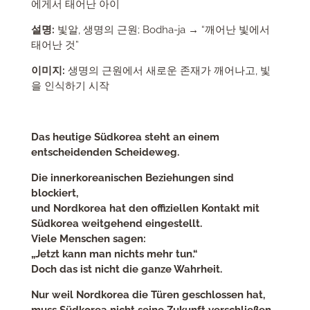
에게서 태어난 아이
설명:
빛알, 생명의 근원; Bodha-ja → “깨어난 빛에서
태어난 것”
이미지:
생명의 근원에서 새로운 존재가 깨어나고, 빛
을 인식하기 시작
Das heutige Südkorea steht an einem
entscheidenden Scheideweg.
Die innerkoreanischen Beziehungen sind
blockiert,
und Nordkorea hat den offiziellen Kontakt mit
Südkorea weitgehend eingestellt.
Viele Menschen sagen:
„Jetzt kann man nichts mehr tun.“
Doch das ist nicht die ganze Wahrheit.
Nur weil Nordkorea die Türen geschlossen hat,
muss Südkorea nicht seine Zukunft verschließen.