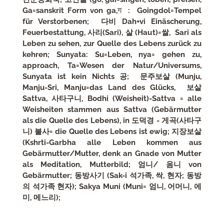
Ga=sanskrit Form von ga,
ग
: Goingdol=Tempel
für Verstorbenen; 다비 Dah+vi Einäscherung,
Feuerbestattung, 사리(Sari), 살 (Haut)=쌀, Sari als
Leben zu sehen, zur Quelle des Lebens zurück zu
kehren; Sunyata: Su=Leben, nya= gehen zu,
approach, Ta=Wesen der Natur/Universums,
Sunyata ist kein Nichts 공; 문주보살 (Munju,
Manju-Sri, Manju=das Land des Glücks, 보살
Sattva, 사타구니, Bodhi (Weisheit)-Sattva = alle
Weisheiten stammen aus Sattva (Gebärmutter
als die Quelle des Lebens), in 도덕경 - 게곡(사타구
니) 불사= die Quelle des Lebens ist ewig; 지장보살
(Kshrti-Garbha alle Leben kommen aus
Gebärmutter/Mutter, denk an Gnade von Mutter
als Meditation, Mutterbild; 엄니/ 옴니 von
Gebärmutter; 동방사기 (Sak-i 석가족, 싹, 현자; 동방
의 석가족 현자); Sakya Muni (Muni= 엄니, 어머니, 에
미, 메느리);