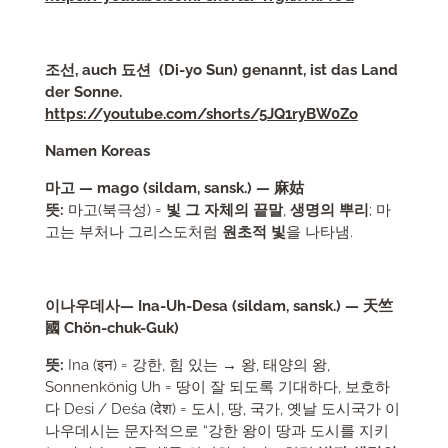
조선, auch 됴션 (Di-yo Sun) genannt, ist das Land
der Sonne.
https://youtube.com/shorts/5JQ1ryBW0Zo
Namen Koreas
마고 — mag
o (sildam, sansk.) — 麻姑
뜻:
마고(북극성) =
빛 그 자체의 끝말
,
생명의 뿌리
; 마
고는 부처나 그리스도처럼
원초적 빛
을 나타냄.
이나우데
사
— Ina-Uh-Desa (sildam, sansk.) —
天竺
國
Chön-chuk-Guk)
뜻:
Ina (इन) = 강한, 힘 있는 → 왕, 태양의 왕,
Sonnenkönig Uh = 땅이 잘 되도록 기대하다, 보호하
다 Desi / Deśa (देश) = 도시, 땅, 국가, 옛날 도시국가 이
나우데시는 문자적으로 “강한 왕이 땅과 도시를 지키