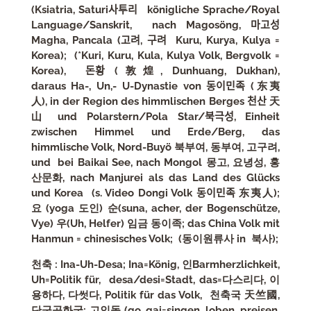
(Ksiatria, Saturi
사투리
königliche Sprache/Royal
Language/Sanskrit, nach Magosöng,
마고성
Magha,
Pancala
(
고려, 구려 Kuru, Kurya, Kulya =
Korea);
(*Kuri, Kuru, Kula, Kulya Volk, Bergvolk =
Korea),
돈황
(
敦煌
, Dunhuang, Dukhan
),
daraus
Ha-, Un,- U-Dynastie von
동이민족 (东夷
人),
in der Region des himmlischen Berges
천산
天
山 und Polarstern/Pola Star/
북극성,
Einheit
zwischen Himmel und Erde/Berg, das
himmlische Volk, Nord-Buyö
북부여, 동부여, 고구려,
und
bei Baikai See, nach Mongol
몽고, 요녕성, 홍
산문화,
nach
Manjurei als das Land des Glücks
und Korea (s. Video Dongi Volk
동이민족 东夷人);
요 (yoga 도인) 순(suna, acher, der Bogenschütze,
Vye) 우(Uh, Helfer)
임금 동이족; das China Volk mit
Hanmun = chinesisches Volk; (동이원류사 in 북사);
천축 : Ina-Uh-Desa; Ina=König, 인Barmherzlichkeit,
Uh=Politik für, desa/desi=Stadt, das=다스리다, 이
용하다, 다썻다, Politik für das Volk, 천축국 天竺國,
단군공화국; 고인돌 (go, gai=singen, loben, preisen,