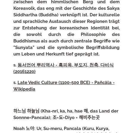
zwischen dem himmlischen Berg und dem
Koreavolk, das eng mit der Geschichte des Sakya
Siddhartha (Buddha) verknüpft ist. Der kulturelle
und sprachliche Austausch dieser Regionen trägt
zur Entstehung der koreanischen Identität bei,
die sowohl durch die Philosophie des
Buddhismus als auch durch zentrale Begriffe wie
"Sunyata" und die symbolische Begriffsbildung
um Leben und Herkunft tief geprägt ist.
s.
동서언어 뿌리역사 - 흑피옥, 부도지, 천축, 다비식
(20161220)
s.
Late Vedic Culture (1100-500 BCE) - Pañcāla -
Wikipedia
하느님 하늘님 (Kha-nri, ka, ha, hae 해, das Land der
Sonnne=Pancala); 조=됴=Diyo = 해비추는곳
Noah 노아: Ur, Su-meru, Pancala (Kuru, Kurya,