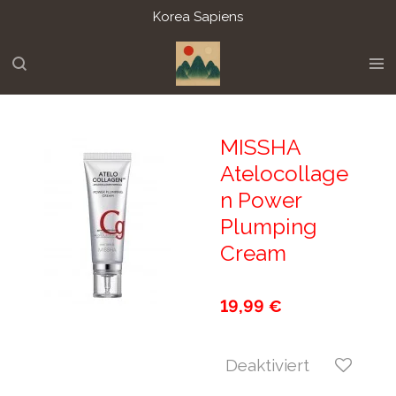
Korea Sapiens
Zum
Hauptinhalt
springen
MISSHA
Atelocollage
n Power
Plumping
Cream
19,99 €
Deaktiviert