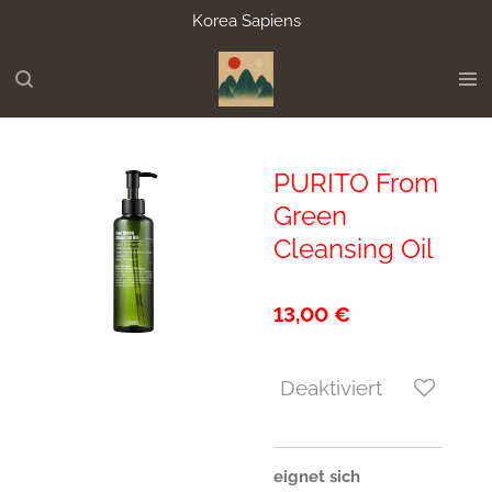
Korea Sapiens
Zum
Hauptinhalt
springen
PURITO From
Green
Cleansing Oil
13,00 €
Deaktiviert
eignet sich