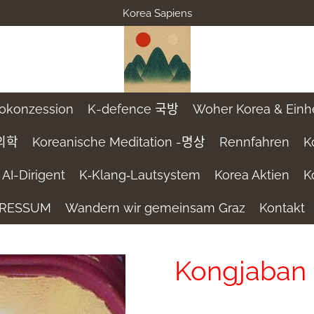
Korea Sapiens
rokonzession
K-defence 국방
Woher Korea & Einheit
ᅴ학
Koreanische Meditation -명상
Rennfahren
K
AI-Dirigent
K‑Klang‑Lautsystem
Korea Aktien
K
PRESSUM
Wandern wir gemeinsam Graz
Kontakt
Kongjaban