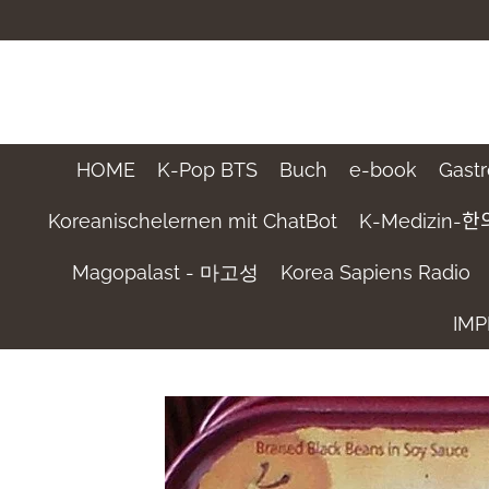
Zum
Hauptinhalt
springen
HOME
K-Pop BTS
Buch
e-book
Gast
Koreanischelernen mit ChatBot
K-Medizin-한ᄋ
Magopalast - 마고성
Korea Sapiens Radio
IM