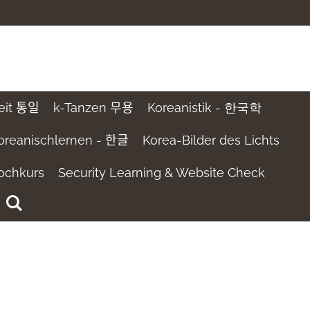
 통일
k-Tanzen 무용
Koreanistik - 한국학
oreanischlernen - 한글
Korea-Bilder des Lichts
ochkurs
Security Learning & Website Check