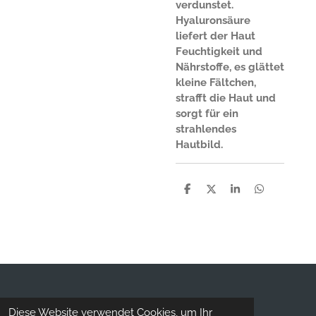
verdunstet.
Hyaluronsäure
liefert der Haut
Feuchtigkeit und
Nährstoffe, es glättet
kleine Fältchen,
strafft die Haut und
sorgt für ein
strahlendes
Hautbild.
T
T
T
T
e
e
e
e
i
i
i
i
l
l
l
l
e
e
e
e
n
n
n
n
© 2020 - 2026 Korea Sapiens
Diese Website verwendet Cookies, um Ihr