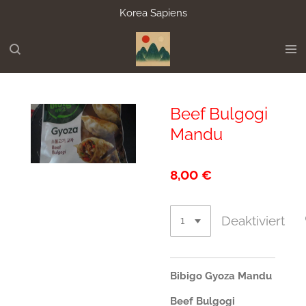
Korea Sapiens
Zum
Hauptinhalt
springen
Beef Bulgogi
Mandu
8,00 €
Deaktiviert
Bibigo Gyoza Mandu
Beef Bulgogi